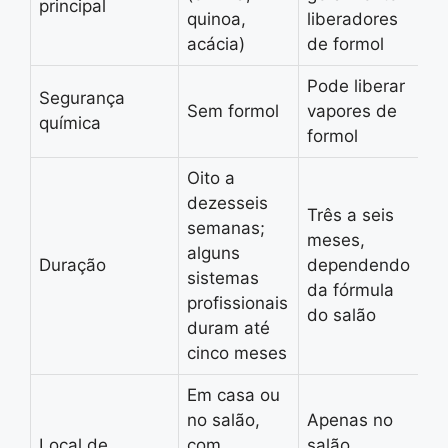
principal
quinoa,
liberadores
acácia)
de formol
Pode liberar
Segurança
Sem formol
vapores de
química
formol
Oito a
dezesseis
Três a seis
semanas;
meses,
alguns
Duração
dependendo
sistemas
da fórmula
profissionais
do salão
duram até
cinco meses
Em casa ou
no salão,
Apenas no
Local de
com
salão,