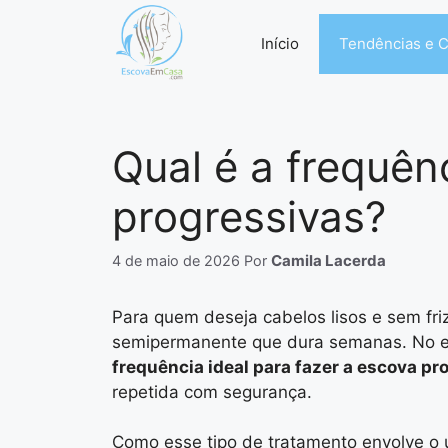
Pular
para
Início
Tendências e 
o
conteúdo
Qual é a frequênc
progressivas?
Camila Lacerda
4 de maio de 2026
Por
Para quem deseja cabelos lisos e sem fri
semipermanente que dura semanas. No en
frequência ideal para fazer a escova pr
repetida com segurança.
Como esse tipo de tratamento envolve o u